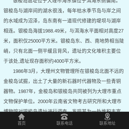
银梭岛遗址位于大理市海东镇位于洱海东侧偏南。
银梭岛与湖岸间的湖水很浅，每年枯水季节岛与岸之间
的水域成为沼泽，岛东南有一道现代修建的堤坝与湖岸
相连。银梭岛海拔1988.49米，与洱海水平面相对高度27
米，面积仅25000平方米。银梭岛东、西、南地势相当陡
峭，只有北面一侧平缓且背风，遗址的文化堆积主要位
于该处,遗址现存面积约4000平方米。
1986年3月，大理州文物管理所在银梭岛北面不远的
金梭岛试掘，出土了大量的新石器时代器物及一些青铜
器物。1987年，金梭岛和银梭岛共同被列为大理市重点
文物保护单位。2000年云南省文物考古研究所和大理市
博物馆对银梭岛遗址进行调查，发现其为一处堆积丰富
的贝丘遗址。2003年10月至2004年5月进行了第一次考古
首页
联系电话
联系地址