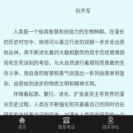
阮齐军
人类是一个极具智慧和创造力的生物种群。在漫长
的历史时空中，她用可以直立行走的双腿一步步走出原
始丛林，用不断进化着的大脑和勤劳的双手历经艰难困
苦和生死诀别的考验，与大自然进行着艰险而勇敢的生
存斗争，用自身的智慧和勇气创造出一系列由简单到复
杂、由原始到进步的物质文明和精神文明。
伴随着起源、繁衍、进化、扩张直至主导世界的漫
长历史过程，人类在不断强化和完善着自己的同时也在
研究和总结着自己的历史。对漫长人类历史研究的一个
重要内容是对其发展阶段的划分和界定，而对历史时代
首页
联系电话
联系地址